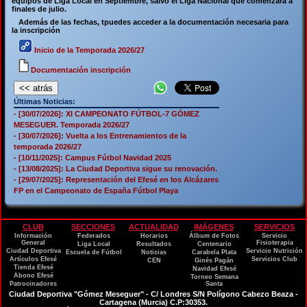
equipos de Liga Local en Septiembre, salvo el Liga Nacional que comenzará a
finales de julio.
Además de las fechas, tpuedes acceder a la documentación necesaria para
la inscripción
Inicio de la Temporada 2026/27
Documentación inscripción
Últimas Noticias:
- [30/07/2026]: XI CAMPEONATO FÚTBOL-7 GÓMEZ
MESEGUER. Temporada 2026/27
- [30/07/2026]: Vuelta a los Entrenamientos de la
temporada 2026/27
- [10/11/2025]: Campus Fútbol Navidad 2025
- [13/08/2025]: La Ciudad Deportiva sigue su renovación.
- [29/07/2025]: Representación del Efesé en los Alcázares
FP en el Campeonato de España Fútbol Playa
CLUB
SECCIONES
ACTUALIDAD
IMÁGENES
SERVICIOS
Información
Federados
Horarios
Álbum de Fotos
Servicio
General
Fisioterapia
Liga Local
Resultados
Centenario
Ciudad Deportiva
Servicio Nutrición
Escuela de Fútbol
Noticias
Carabela Plata
Artículos Efesé
Servicios Club
CEN
Ginés Pagán
Tienda Efesé
Navidad Efesé
Abono Efesé
Torneo Semana
Patrocinadores
Santa
Ciudad Deportiva "Gómez Meseguer" - C/ Londres S/N Polígono Cabezo Beaza -
Cartagena (Murcia) C.P:30353.