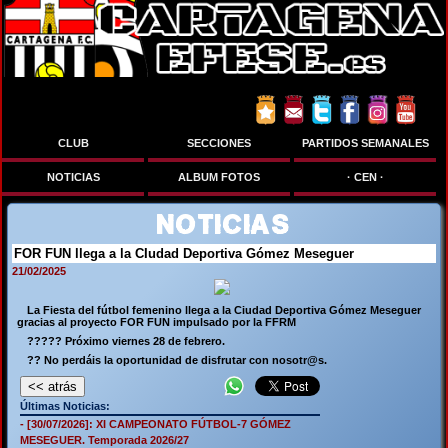
Síguenos en:
CLUB
SECCIONES
PARTIDOS SEMANALES
NOTICIAS
ALBUM FOTOS
· CEN ·
NOTICIAS
FOR FUN llega a la CIudad Deportiva Gómez Meseguer
21/02/2025
La Fiesta del fútbol femenino llega a la Ciudad Deportiva Gómez Meseguer
gracias al proyecto FOR FUN impulsado por la FFRM
????? Próximo viernes 28 de febrero.
?? No perdáis la oportunidad de disfrutar con nosotr@s.
Últimas Noticias:
- [30/07/2026]: XI CAMPEONATO FÚTBOL-7 GÓMEZ
MESEGUER. Temporada 2026/27