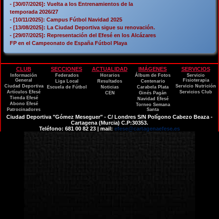
- [30/07/2026]: Vuelta a los Entrenamientos de la
temporada 2026/27
- [10/11/2025]: Campus Fútbol Navidad 2025
- [13/08/2025]: La Ciudad Deportiva sigue su renovación.
- [29/07/2025]: Representación del Efesé en los Alcázares
FP en el Campeonato de España Fútbol Playa
CLUB
SECCIONES
ACTUALIDAD
IMÁGENES
SERVICIOS
Información
Federados
Horarios
Álbum de Fotos
Servicio
General
Fisioterapia
Liga Local
Resultados
Centenario
Ciudad Deportiva
Servicio Nutrición
Escuela de Fútbol
Noticias
Carabela Plata
Artículos Efesé
Servicios Club
CEN
Ginés Pagán
Tienda Efesé
Navidad Efesé
Abono Efesé
Torneo Semana
Patrocinadores
Santa
Ciudad Deportiva "Gómez Meseguer" - C/ Londres S/N Polígono Cabezo Beaza -
Cartagena (Murcia) C.P:30353.
Teléfono: 681 00 82 23 | mail:
efese@cartagenaefese.es