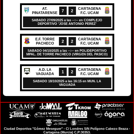
AT.
CARTAGENA
7
2
PINATARENSE
F.C. UCAM
SABADO 27/09/2025 a las --:-- en COMPLEJO
DEPORTIVO 'JOSE ANTONIO PEREZ'
E.F. TORRE
CARTAGENA
2
2
PACHECO
F.C. UCAM
SABADO 04/10/2025 a las --:-- en POLIDEPORTIVO
MPAL. DE TORRE PACHECO (VIRGEN DEL PASICO)
A.D. LA
CARTAGENA
1
2
VAGUADA
F.C. UCAM
SABADO 18/10/2025 a las 16:15 en MUN. LA
VAGUADA
Ciudad Deportiva "Gómez Meseguer" - C/ Londres S/N Polígono Cabezo Beaza -
Cartagena (Murcia) C.P:30353.