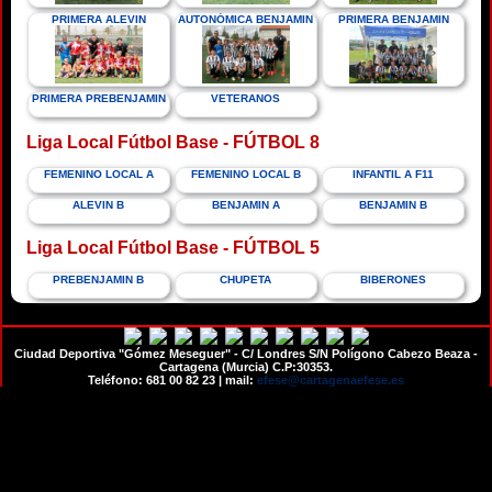
PRIMERA ALEVIN
AUTONÓMICA BENJAMIN
PRIMERA BENJAMIN
PRIMERA PREBENJAMIN
VETERANOS
Liga Local Fútbol Base - FÚTBOL 8
FEMENINO LOCAL A
FEMENINO LOCAL B
INFANTIL A F11
ALEVIN B
BENJAMIN A
BENJAMIN B
Liga Local Fútbol Base - FÚTBOL 5
PREBENJAMIN B
CHUPETA
BIBERONES
Ciudad Deportiva "Gómez Meseguer" - C/ Londres S/N Polígono Cabezo Beaza -
Cartagena (Murcia) C.P:30353.
Teléfono: 681 00 82 23 | mail:
efese@cartagenaefese.es