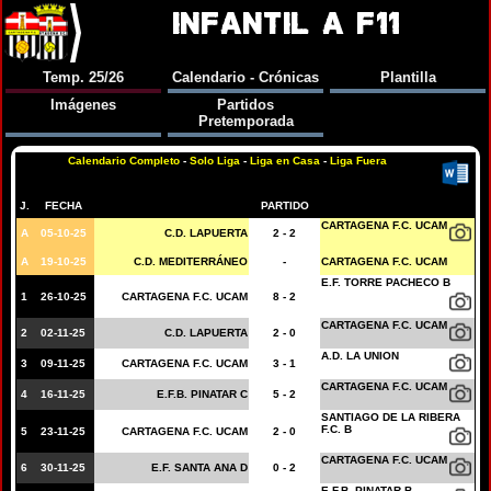
INFANTIL A F11
Temp. 25/26
Calendario - Crónicas
Plantilla
Imágenes
Partidos
Pretemporada
Calendario Completo
-
Solo Liga
-
Liga en Casa
-
Liga Fuera
J.
FECHA
PARTIDO
CARTAGENA F.C. UCAM
A
05-10-25
C.D. LAPUERTA
2 - 2
A
19-10-25
C.D. MEDITERRÁNEO
-
CARTAGENA F.C. UCAM
E.F. TORRE PACHECO B
1
26-10-25
CARTAGENA F.C. UCAM
8 - 2
CARTAGENA F.C. UCAM
2
02-11-25
C.D. LAPUERTA
2 - 0
A.D. LA UNION
3
09-11-25
CARTAGENA F.C. UCAM
3 - 1
CARTAGENA F.C. UCAM
4
16-11-25
E.F.B. PINATAR C
5 - 2
SANTIAGO DE LA RIBERA
F.C. B
5
23-11-25
CARTAGENA F.C. UCAM
2 - 0
CARTAGENA F.C. UCAM
6
30-11-25
E.F. SANTA ANA D
0 - 2
E.F.B. PINATAR B