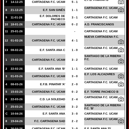
7
14-12-25
CARTAGENA F.C. UCAM
5 - 1
CARTAGENA F.C. UCAM
8
21-12-25
E.F. SAN GINÉS
1 - 1
E.F. DOLORES DE
9
11-01-26
3 - 1
CARTAGENA F.C. UCAM
PACHECO
10
18-01-26
CARTAGENA F.C. UCAM
0 - 2
A.D. FRANCISCANOS
11
25-01-26
-
CARTAGENA F.C. UCAM
NUEVA CARTAGENA F.C.
12
01-02-26
CARTAGENA F.C. UCAM
4 - 1
CARTAGENA F.C. UCAM
13
08-02-26
E.F. SANTA ANA C
1 - 0
SANTIAGO DE LA RIBERA
F.C.
1
15-02-26
CARTAGENA F.C. UCAM
3 - 2
2
22-02-26
E.F. SANTA ANA 'B'
1 - 1
CARTAGENA F.C. UCAM
E.F. LOS ALCAZARES
3
01-03-26
CARTAGENA F.C. UCAM
3 - 0
CARTAGENA F.C. UCAM
4
08-03-26
E.F.B. PINATAR 'A'
2 - 0
5
15-03-26
CARTAGENA F.C. UCAM
0 - 2
E.F. TORRE PACHECO B
CARTAGENA F.C. UCAM
6
22-03-26
C.D. LA SOLEDAD
2 - 4
SANTIAGO DE LA RIBERA
7
25-03-26
CARTAGENA F.C. UCAM
3 - 2
F.C. 'B'
C
10-04-26
E.F. SANTA ANA
3 - 0
CARTAGENA F.C. UCAM
CARTAGENA F.C. UCAM
8
19-04-26
F.C. CARTAGENA SAD
2 - 2
9
26-04-26
CARTAGENA F.C. UCAM
3 - 0
E.F. SANTA ANA 'D'