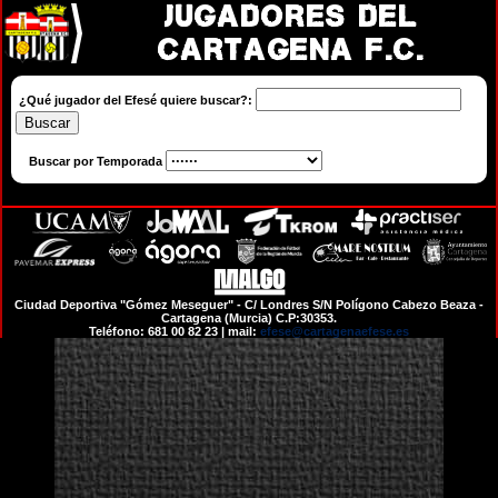
Jugadores del
Cartagena F.C.
¿Qué jugador del Efesé quiere buscar?:
Buscar por Temporada
Ciudad Deportiva "Gómez Meseguer" - C/ Londres S/N Polígono Cabezo Beaza -
Cartagena (Murcia) C.P:30353.
Teléfono: 681 00 82 23 | mail:
efese@cartagenaefese.es