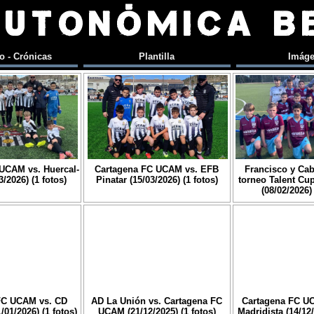
AUTONÓMICA B
o - Crónicas
Plantilla
Imág
UCAM vs. Huercal-
Cartagena FC UCAM vs. EFB
Francisco y Cab
/2026) (1 fotos)
Pinatar (15/03/2026) (1 fotos)
torneo Talent Cu
(08/02/2026) 
FC UCAM vs. CD
AD La Unión vs. Cartagena FC
Cartagena FC U
01/2026) (1 fotos)
UCAM (21/12/2025) (1 fotos)
Madridista (14/12/