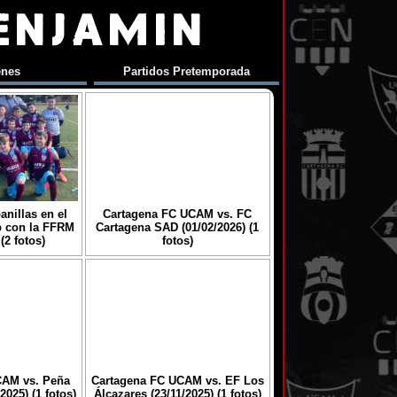
ENJAMIN
enes
Partidos Pretemporada
anillas en el
Cartagena FC UCAM vs. FC
p con la FFRM
Cartagena SAD (01/02/2026) (1
(2 fotos)
fotos)
CAM vs. Peña
Cartagena FC UCAM vs. EF Los
2025) (1 fotos)
Álcazares (23/11/2025) (1 fotos)