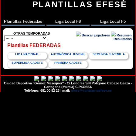
PLANTILLAS EFESÉ
Plantillas Federadas
Liga Local F8
Liga Local F5
OTRAS TEMPORADAS
Buscar jugadores
Resumen
Resultados
Plantillas FEDERADAS
LIGA NACIONAL
AUTONÓMICA JUVENIL
SEGUNDA JUVENIL A
SUPERLIGA CADETE
PRIMERA CADETE
Ciudad Deportiva "Gómez Meseguer" - C/ Londres S/N Polígono Cabezo Beaza -
Cartagena (Murcia) C.P:30353.
Teléfono: 681 00 82 23 | mail:
efese@cartagenaefese.es