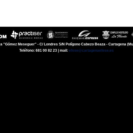
a "Gómez Meseguer" - C/ Londres S/N Polígono Cabezo Beaza - Cartagena (Mu
Teléfono: 681 00 82 23 | mail:
efese@cartagenaefese.es