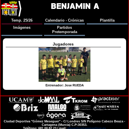
BENJAMIN A
Temp. 25/26
Calendario - Crónicas
Plantilla
Imágenes
Partidos
Pretemporada
Jugadores
Entrenador: Jose RUEDA
Ciudad Deportiva "Gómez Meseguer" - C/ Londres S/N Polígono Cabezo Beaza -
Cartagena (Murcia) C.P:30353.
Teléfono: 681 00 82 23 | mail:
efese@cartagenaefese.es