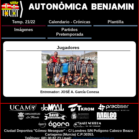
AUTONÓMICA BENJAMIN
Temp. 21/22
Calendario - Crónicas
Plantilla
Imágenes
Partidos
Pretemporada
Jugadores
Entrenador: JOSÉ A. García Conesa
Ciudad Deportiva "Gómez Meseguer" - C/ Londres S/N Polígono Cabezo Beaza -
Cartagena (Murcia) C.P:30353.
Teléfono: 681 00 82 23 | mail:
efese@cartagenaefese.es