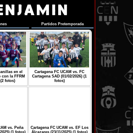
ENJAMIN
enes
Partidos Pretemporada
anillas en el
Cartagena FC UCAM vs. FC
p con la FFRM
Cartagena SAD (01/02/2026) (1
(2 fotos)
fotos)
CAM vs. Peña
Cartagena FC UCAM vs. EF Los
2025) (1 fotos)
Álcazares (23/11/2025) (1 fotos)