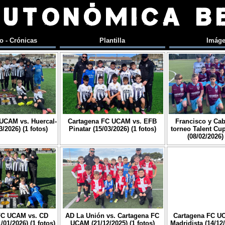
AUTONÓMICA B
o - Crónicas
Plantilla
Imág
UCAM vs. Huercal-
Cartagena FC UCAM vs. EFB
Francisco y Cab
/2026) (1 fotos)
Pinatar (15/03/2026) (1 fotos)
torneo Talent Cu
(08/02/2026) 
FC UCAM vs. CD
AD La Unión vs. Cartagena FC
Cartagena FC U
01/2026) (1 fotos)
UCAM (21/12/2025) (1 fotos)
Madridista (14/12/