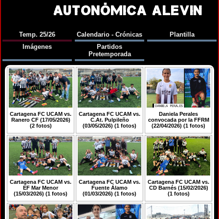
AUTONÓMICA ALEVIN
Temp. 25/26
Calendario - Crónicas
Plantilla
Imágenes
Partidos
Pretemporada
Cartagena FC UCAM vs.
Cartagena FC UCAM vs.
Daniela Perales
Ranero CF (17/05/2026)
C.At. Pulpileño
convocada por la FFRM
(2 fotos)
(03/05/2026) (1 fotos)
(22/04/2026) (1 fotos)
Cartagena FC UCAM vs.
Cartagena FC UCAM vs.
Cartagena FC UCAM vs.
EF Mar Menor
Fuente Álamo
CD Barnés (15/02/2026)
(15/03/2026) (1 fotos)
(01/03/2026) (1 fotos)
(1 fotos)