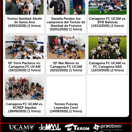
Torneo Navidad Alevín
Daniela Perales fue
Cartagena FC UCAM vs.
de Santa Ana
campeona del Torneo de
EFB Balsicas
(03/01/2026) (1 fotos)
Navidad de Fortuna
(14/12/2025) (1 fotos)
(02/01/2026) (1 fotos)
EF Torre Pacheco vs.
EF Mar Menor vs
Cartagena FC UCAM vs.
Cartagena FC UCAM
Cartagena FC UCAM
FC Cartagena SAD
(16/11/2025) (1 fotos)
(02/11/2025) (1 fotos)
(12/10/2025) (2 fotos)
Cartagena FC UCAM vs.
Torneo Futuras
ACREF Aguilas
Leyendas Ceutí
(28/09/2025) (1 fotos)
(14/09/2025) (1 fotos)