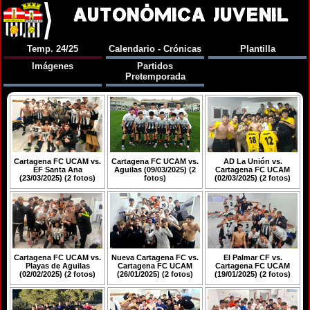
AUTONÓMICA JUVENIL
Temp. 24/25
Calendario - Crónicas
Plantilla
Imágenes
Partidos
Pretemporada
Cartagena FC UCAM vs.
Cartagena FC UCAM vs.
AD La Unión vs.
EF Santa Ana
Aguilas (09/03/2025) (2
Cartagena FC UCAM
(23/03/2025) (2 fotos)
fotos)
(02/03/2025) (2 fotos)
Cartagena FC UCAM vs.
Nueva Cartagena FC vs.
El Palmar CF vs.
Playas de Aguilas
Cartagena FC UCAM
Cartagena FC UCAM
(02/02/2025) (2 fotos)
(26/01/2025) (2 fotos)
(19/01/2025) (2 fotos)