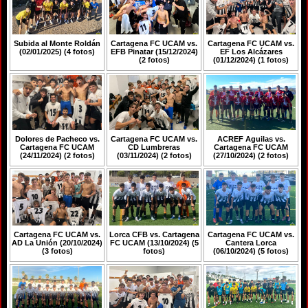
Subida al Monte Roldán
Cartagena FC UCAM vs.
Cartagena FC UCAM vs.
(02/01/2025) (4 fotos)
EFB Pinatar (15/12/2024)
EF Los Alcázares
(2 fotos)
(01/12/2024) (1 fotos)
Dolores de Pacheco vs.
Cartagena FC UCAM vs.
ACREF Aguilas vs.
Cartagena FC UCAM
CD Lumbreras
Cartagena FC UCAM
(24/11/2024) (2 fotos)
(03/11/2024) (2 fotos)
(27/10/2024) (2 fotos)
Cartagena FC UCAM vs.
Lorca CFB vs. Cartagena
Cartagena FC UCAM vs.
AD La Unión (20/10/2024)
FC UCAM (13/10/2024) (5
Cantera Lorca
(3 fotos)
fotos)
(06/10/2024) (5 fotos)