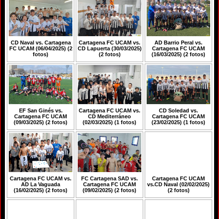
CD Naval vs. Cartagena
Cartagena FC UCAM vs.
AD Barrio Peral vs.
FC UCAM (06/04/2025) (2
CD Lapuerta (30/03/2025)
Cartagena FC UCAM
fotos)
(2 fotos)
(16/03/2025) (2 fotos)
EF San Ginés vs.
Cartagena FC UCAM vs.
CD Soledad vs.
Cartagena FC UCAM
CD Mediterráneo
Cartagena FC UCAM
(09/03/2025) (2 fotos)
(02/03/2025) (1 fotos)
(23/02/2025) (1 fotos)
Cartagena FC UCAM vs.
FC Cartagena SAD vs.
Cartagena FC UCAM
AD La Vaguada
Cartagena FC UCAM
vs.CD Naval (02/02/2025)
(16/02/2025) (2 fotos)
(09/02/2025) (2 fotos)
(2 fotos)