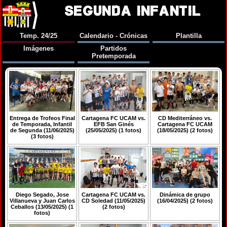
SEGUNDA INFANTIL
Temp. 24/25
Calendario - Crónicas
Plantilla
Imágenes
Partidos
Pretemporada
Entrega de Trofeos Final
Cartagena FC UCAM vs.
CD Mediterráneo vs.
de Temporada, Infantil
EFB San Ginés
Cartagena FC UCAM
de Segunda (11/06/2025)
(25/05/2025) (1 fotos)
(18/05/2025) (2 fotos)
(3 fotos)
Diego Segado, Jose
Cartagena FC UCAM vs.
Dinámica de grupo
Villanueva y Juan Carlos
CD Soledad (11/05/2025)
(16/04/2025) (2 fotos)
Ceballos (13/05/2025) (1
(2 fotos)
fotos)