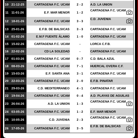
10
21-12-25
CARTAGENA F.C. UCAM
2 - 2
A.D. LA UNION
CARTAGENA F.C. UCAM
11
11-01-26
E.F. MAR MENOR
1 - 2
C.D. JUVENIA
12
18-01-26
CARTAGENA F.C. UCAM
3 - 3
13
25-01-26
E.F.B. DE BALSICAS
3 - 3
CARTAGENA F.C. UCAM
14
01-02-26
E.M.F FUENTE ÁLAMO
1 - 0
CARTAGENA F.C. UCAM
15
15-02-26
CARTAGENA F.C. UCAM
-
LORCA C.F.B.
16
22-02-26
CD LA SOLEDAD
-
CARTAGENA F.C. UCAM
17
01-03-26
CARTAGENA F.C. UCAM
0 - 7
C.D. BALA AZUL
18
08-03-26
CARTAGENA F.C. UCAM
7 - 1
HUERCAL OVERA C.F.
19
15-03-26
E.F. SANTA ANA
3 - 1
CARTAGENA F.C. UCAM
20
22-03-26
CARTAGENA F.C. UCAM
2 - 0
E.F.B. PINATAR
21
29-03-26
C.D. MEDITERRANEO
4 - 1
CARTAGENA F.C. UCAM
22
19-04-26
CARTAGENA F.C. UCAM
0 - 4
A.D. PLAYAS DE AGUILAS
CARTAGENA F.C. UCAM
23
26-04-26
A.D. LA UNION
1 - 3
24
03-05-26
CARTAGENA F.C. UCAM
1 - 2
E.F. MAR MENOR
CARTAGENA F.C. UCAM
25
10-05-26
C.D. JUVENIA
2 - 3
E.F.B. DE BALSICAS
26
17-05-26
CARTAGENA F.C. UCAM
3 - 5