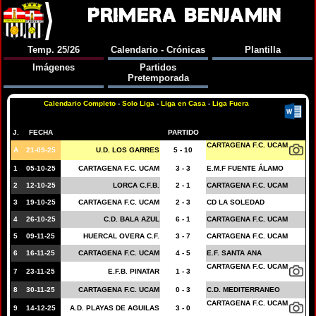
PRIMERA BENJAMIN
Temp. 25/26
Calendario - Crónicas
Plantilla
Imágenes
Partidos
Pretemporada
Calendario Completo
-
Solo Liga
-
Liga en Casa
-
Liga Fuera
J.
FECHA
PARTIDO
CARTAGENA F.C. UCAM
A
21-09-25
U.D. LOS GARRES
5 - 10
1
05-10-25
CARTAGENA F.C. UCAM
3 - 3
E.M.F FUENTE ÁLAMO
2
12-10-25
LORCA C.F.B.
2 - 1
CARTAGENA F.C. UCAM
3
19-10-25
CARTAGENA F.C. UCAM
2 - 3
CD LA SOLEDAD
4
26-10-25
C.D. BALA AZUL
6 - 1
CARTAGENA F.C. UCAM
5
09-11-25
HUERCAL OVERA C.F.
3 - 7
CARTAGENA F.C. UCAM
6
16-11-25
CARTAGENA F.C. UCAM
4 - 5
E.F. SANTA ANA
CARTAGENA F.C. UCAM
7
23-11-25
E.F.B. PINATAR
1 - 3
8
30-11-25
CARTAGENA F.C. UCAM
0 - 3
C.D. MEDITERRANEO
CARTAGENA F.C. UCAM
9
14-12-25
A.D. PLAYAS DE AGUILAS
3 - 0