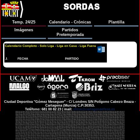
SORDAS
Temp. 24/25
Calendario - Crónicas
Plantilla
Imágenes
Partidos
Pretemporada
Calendario Completo
-
Solo Liga
-
Liga en Casa
-
Liga Fuera
J.
FECHA
PARTIDO
Ciudad Deportiva "Gómez Meseguer" - C/ Londres S/N Polígono Cabezo Beaza -
Cartagena (Murcia) C.P:30353.
Teléfono: 681 00 82 23 | mail:
efese@cartagenaefese.es