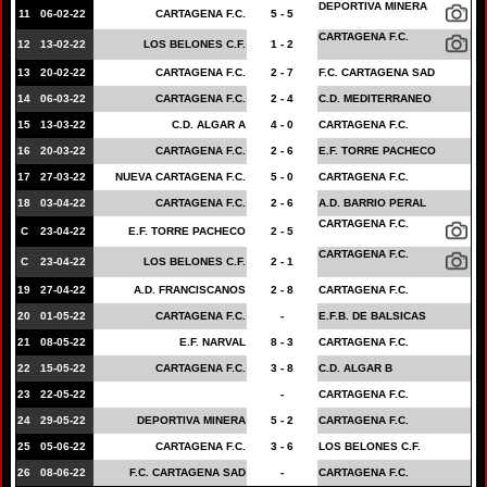
DEPORTIVA MINERA
11
06-02-22
CARTAGENA F.C.
5 - 5
CARTAGENA F.C.
12
13-02-22
LOS BELONES C.F.
1 - 2
13
20-02-22
CARTAGENA F.C.
2 - 7
F.C. CARTAGENA SAD
14
06-03-22
CARTAGENA F.C.
2 - 4
C.D. MEDITERRANEO
15
13-03-22
C.D. ALGAR A
4 - 0
CARTAGENA F.C.
16
20-03-22
CARTAGENA F.C.
2 - 6
E.F. TORRE PACHECO
17
27-03-22
NUEVA CARTAGENA F.C.
5 - 0
CARTAGENA F.C.
18
03-04-22
CARTAGENA F.C.
2 - 6
A.D. BARRIO PERAL
CARTAGENA F.C.
C
23-04-22
E.F. TORRE PACHECO
2 - 5
CARTAGENA F.C.
C
23-04-22
LOS BELONES C.F.
2 - 1
19
27-04-22
A.D. FRANCISCANOS
2 - 8
CARTAGENA F.C.
20
01-05-22
CARTAGENA F.C.
-
E.F.B. DE BALSICAS
21
08-05-22
E.F. NARVAL
8 - 3
CARTAGENA F.C.
22
15-05-22
CARTAGENA F.C.
3 - 8
C.D. ALGAR B
23
22-05-22
-
CARTAGENA F.C.
24
29-05-22
DEPORTIVA MINERA
5 - 2
CARTAGENA F.C.
25
05-06-22
CARTAGENA F.C.
3 - 6
LOS BELONES C.F.
26
08-06-22
F.C. CARTAGENA SAD
-
CARTAGENA F.C.