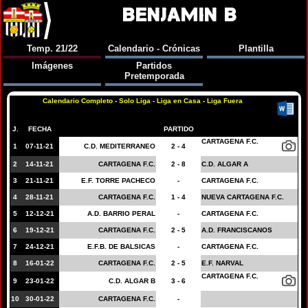
BENJAMIN B
Temp. 21/22
Calendario - Crónicas
Plantilla
Imágenes
Partidos
Pretemporada
Calendario Completo
-
Solo Liga
-
Liga en Casa
-
Liga Fuera
J.
FECHA
PARTIDO
CARTAGENA F.C.
1
07-11-21
C.D. MEDITERRANEO
2 - 4
2
14-11-21
CARTAGENA F.C.
2 - 8
C.D. ALGAR A
3
21-11-21
E.F. TORRE PACHECO
-
CARTAGENA F.C.
4
28-11-21
CARTAGENA F.C.
1 - 4
NUEVA CARTAGENA F.C.
5
12-12-21
A.D. BARRIO PERAL
-
CARTAGENA F.C.
6
19-12-21
CARTAGENA F.C.
2 - 5
A.D. FRANCISCANOS
7
24-12-21
E.F.B. DE BALSICAS
-
CARTAGENA F.C.
8
16-01-22
CARTAGENA F.C.
2 - 5
E.F. NARVAL
CARTAGENA F.C.
9
23-01-22
C.D. ALGAR B
3 - 6
10
30-01-22
CARTAGENA F.C.
-