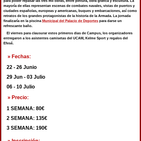
para poder repasar las tres mil obras, entre pintura, obra gráﬁca y escultura. La
mayoría de ellas representan escenas de combates navales, vistas de puertos y
ciudades españolas, europeas y americanas, buques y embarcaciones, así como
retratos de los grandes protagonistas de la historia de la Armada. La jornada
finalizaría en la piscina
Municipal del Palacio de Deportes
para darse un
refrescante baño.
El viernes para clausurar estos primeros dias de Campus, los organizadores
entregaron a los asistentes camisetas del UCAM, Kelme Sport y regalos del
Efesé.
» Fechas:
22 - 26 Junio
29 Jun - 03 Julio
06 - 10 Julio
» Precio:
1 SEMANA: 80€
2 SEMANA: 135€
3 SEMANA: 190€
» Inscripción: