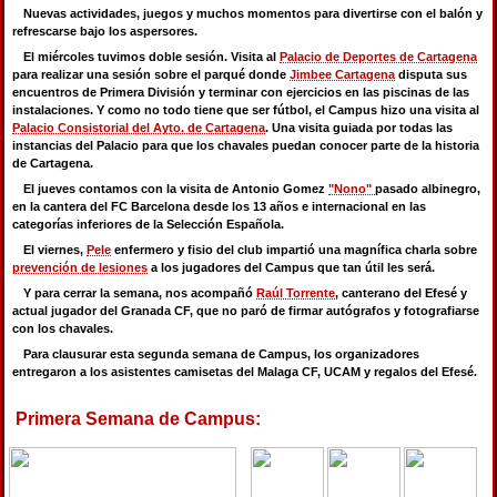
Nuevas actividades, juegos y muchos momentos para divertirse con el balón y
refrescarse bajo los aspersores.
El miércoles tuvimos doble sesión. Visita al
Palacio de Deportes de Cartagena
para realizar una sesión sobre el parqué donde
Jimbee Cartagena
disputa sus
encuentros de Primera División y terminar con ejercicios en las piscinas de las
instalaciones. Y como no todo tiene que ser fútbol, el Campus hizo una visita al
Palacio Consistorial del Ayto. de Cartagena
. Una visita guiada por todas las
instancias del Palacio para que los chavales puedan conocer parte de la historia
de Cartagena.
El jueves contamos con la visita de Antonio Gomez
"Nono"
pasado albinegro,
en la cantera del FC Barcelona desde los 13 años e internacional en las
categorías inferiores de la Selección Española.
El viernes,
Pele
enfermero y fisio del club impartió una magnífica charla sobre
prevención de lesiones
a los jugadores del Campus que tan útil les será.
Y para cerrar la semana, nos acompañó
Raúl Torrente
, canterano del Efesé y
actual jugador del Granada CF, que no paró de firmar autógrafos y fotografiarse
con los chavales.
Para clausurar esta segunda semana de Campus, los organizadores
entregaron a los asistentes camisetas del Malaga CF, UCAM y regalos del Efesé.
Primera Semana de Campus: