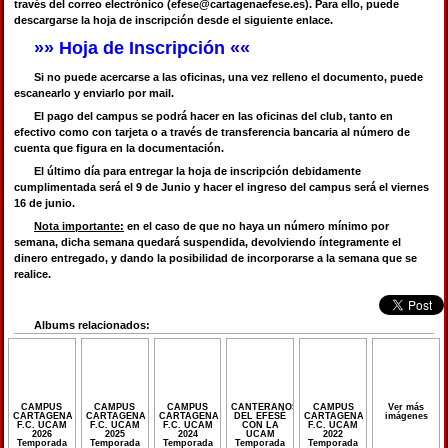
través del correo electrónico (efese@cartagenaefese.es). Para ello, puede
descargarse la hoja de inscripción desde el siguiente enlace.
»» Hoja de Inscripción ««
Si no puede acercarse a las oficinas, una vez relleno el documento, puede
escanearlo y enviarlo por mail.
El pago del campus se podrá hacer en las oficinas del club, tanto en
efectivo como con tarjeta o a través de transferencia bancaria al número de
cuenta que figura en la documentación.
El último día para entregar la hoja de inscripción debidamente
cumplimentada será el 9 de Junio y hacer el ingreso del campus será el viernes
16 de junio.
Nota importante:
en el caso de que no haya un número mínimo por
semana, dicha semana quedará suspendida, devolviendo íntegramente el
dinero entregado, y dando la posibilidad de incorporarse a la semana que se
realice.
Albums relacionados:
CAMPUS
CAMPUS
CAMPUS
CANTERANOS
CAMPUS
Ver más
CARTAGENA
CARTAGENA
CARTAGENA
DEL EFESÉ
CARTAGENA
imágenes
F.C. UCAM
F.C. UCAM
F.C. UCAM
CON LA
F.C. UCAM
2026
2025
2024
UCAM
2022
Temporada
Temporada
Temporada
Temporada
Temporada