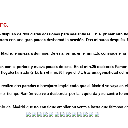
F.C.
dispuso de dos claras ocasiones para adelantarse. En el primer minuto 
ortero con una gran parada desbarató la ocasión. Dos minutos después, R
el Madrid empieza a dominar. De esta forma, en el min.16, consigue el p
n con el portero y nueva parada de este. En el min.25 desborda Ramón p
llegaba lanzado (2-1). En el min.30 llegó el 3-1 tras una genialidad del 
 realiza dos paradas a bocajarro impidiendo que el Madrid se vaya en e
rimer tiempo Ramón vuelve a desbordar por la izquierda y su centro lo en
io del Madrid que no consigue ampliar su ventaja hasta que faltaban d