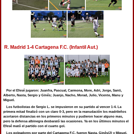
R. Madrid 1-4 Cartagena F.C. (Infantil Aut.)
Por el Efesé jugaron: Juanfra, Pascual, Carmona, More, Adri, Jorge, Santi,
Alberto, Nasta, Sergio y Ginés; Juanjo, Nacho, Morad, Julio, Vicente, Manu y
Miguel.
Los futbolistas de Sergio L. se impusieron en su partido al vencer 1-4. La
primera mitad finalizó con un claro 0-3, pero en la reanudación los madrileños
acortaron distancias en los primeros minutos y pudieron hacer alguno mas,
pero la defensa albinegra desbarató las ocasiones. Ya en los últimos minutos el
Efesé mató el partido con el cuarto gol.
Los goleadores por parte del Cartagena F.C. fueron Nasta, Ginés(2) y Miguel.