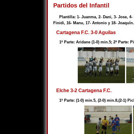
Partidos del Infantil
Plantilla: 1- Juanma, 2- Dani, 3- Jose, 4-
Finidi, 16- Manu, 17- Antonio y 18- Joaquín.
Cartagena F.C. 3-0 Aguilas
1ª Parte: Aridane (1-0) min.5; 2ª Parte: P
Elche 3-2 Cartagena F.C.
1ª Parte: (1-0) min.5, (2-0) min.8,(2-1) Pi