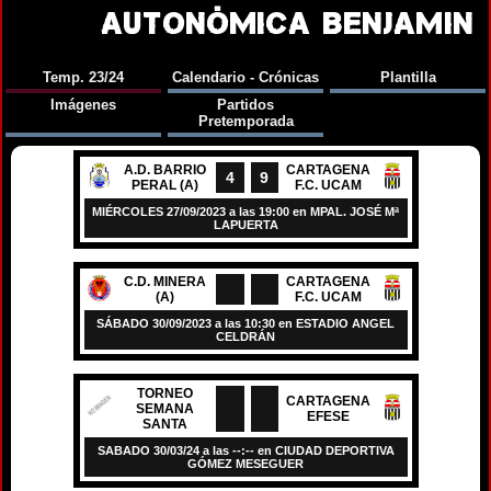
AUTONÓMICA BENJAMIN
Temp. 23/24
Calendario - Crónicas
Plantilla
Imágenes
Partidos
Pretemporada
A.D. BARRIO
CARTAGENA
4
9
PERAL (A)
F.C. UCAM
MIÉRCOLES 27/09/2023 a las 19:00 en MPAL. JOSÉ Mª
LAPUERTA
C.D. MINERA
CARTAGENA
(A)
F.C. UCAM
SÁBADO 30/09/2023 a las 10:30 en ESTADIO ANGEL
CELDRÁN
TORNEO
CARTAGENA
SEMANA
EFESE
SANTA
SABADO 30/03/24 a las --:-- en CIUDAD DEPORTIVA
GÓMEZ MESEGUER