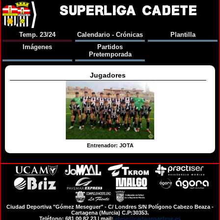
SUPERLIGA CADETE
Temp. 23/24
Calendario - Crónicas
Plantilla
Imágenes
Partidos
Pretemporada
Jugadores
Entrenador: JOTA
Ciudad Deportiva "Gómez Meseguer" - C/ Londres S/N Polígono Cabezo Beaza -
Cartagena (Murcia) C.P:30353.
Teléfono: 681 00 82 23 | mail:
efese@cartagenaefese.es