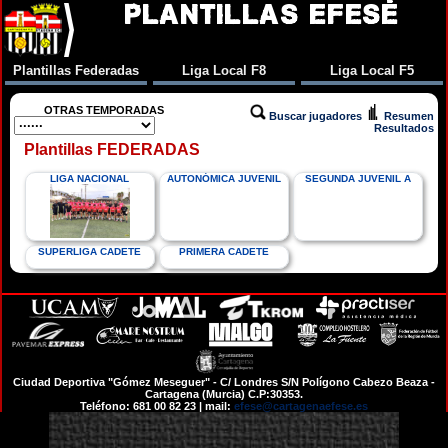
PLANTILLAS EFESÉ
Plantillas Federadas
Liga Local F8
Liga Local F5
OTRAS TEMPORADAS
Buscar jugadores
Resumen
Resultados
Plantillas FEDERADAS
LIGA NACIONAL
AUTONÓMICA JUVENIL
SEGUNDA JUVENIL A
SUPERLIGA CADETE
PRIMERA CADETE
Ciudad Deportiva "Gómez Meseguer" - C/ Londres S/N Polígono Cabezo Beaza -
Cartagena (Murcia) C.P:30353.
Teléfono: 681 00 82 23 | mail:
efese@cartagenaefese.es