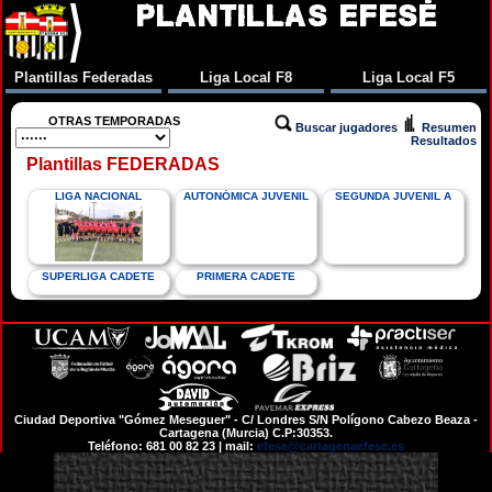
PLANTILLAS EFESÉ
Plantillas Federadas
Liga Local F8
Liga Local F5
OTRAS TEMPORADAS
Buscar jugadores
Resumen
Resultados
Plantillas FEDERADAS
LIGA NACIONAL
AUTONÓMICA JUVENIL
SEGUNDA JUVENIL A
SUPERLIGA CADETE
PRIMERA CADETE
Ciudad Deportiva "Gómez Meseguer" - C/ Londres S/N Polígono Cabezo Beaza -
Cartagena (Murcia) C.P:30353.
Teléfono: 681 00 82 23 | mail:
efese@cartagenaefese.es