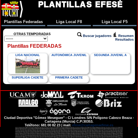
PLANTILLAS EFESÉ
Plantillas Federadas
Liga Local F8
Liga Local F5
OTRAS TEMPORADAS
Buscar jugadores
Resumen
Resultados
Plantillas FEDERADAS
LIGA NACIONAL
AUTONÓMICA JUVENIL
SEGUNDA JUVENIL A
SUPERLIGA CADETE
PRIMERA CADETE
Ciudad Deportiva "Gómez Meseguer" - C/ Londres S/N Polígono Cabezo Beaza -
Cartagena (Murcia) C.P:30353.
Teléfono: 681 00 82 23 | mail:
efese@cartagenaefese.es