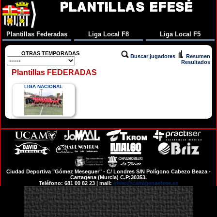
PLANTILLAS EFESÉ
Plantillas Federadas
Liga Local F8
Liga Local F5
OTRAS TEMPORADAS
Buscar jugadores
Resumen
Resultados
Plantillas FEDERADAS
LIGA NACIONAL
Ciudad Deportiva "Gómez Meseguer" - C/ Londres S/N Polígono Cabezo Beaza -
Cartagena (Murcia) C.P:30353.
Teléfono: 681 00 82 23 | mail:
efese@cartagenaefese.es