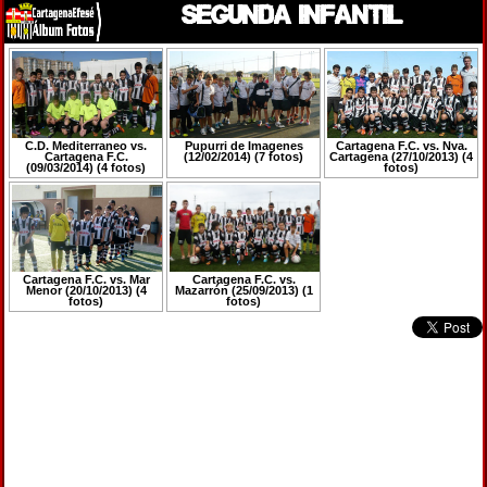
SEGUNDA INFANTIL
C.D. Mediterraneo vs.
Pupurri de Imagenes
Cartagena F.C. vs. Nva.
Cartagena F.C.
(12/02/2014) (7 fotos)
Cartagena (27/10/2013) (4
(09/03/2014) (4 fotos)
fotos)
Cartagena F.C. vs. Mar
Cartagena F.C. vs.
Menor (20/10/2013) (4
Mazarrón (25/09/2013) (1
fotos)
fotos)