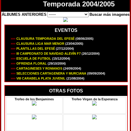
Temporada 2004/2005
ÁLBUMES ANTERIORES
Buscar más imagenes
EVENTOS
››››
CLAUSURA TEMPORADA DEL EFESÉ
(08/06/2005)
››››
CLAUSURA LIGA MAR MENOR
(23/04/2005)
››››
PLANTILLAS DEL EFESÉ
(27/12/2004)
››››
III CAMPEONATO DE NAVIDAD ALEVÍN F7
(26/12/2004)
››››
ESCUELA DE FUTBOL
(15/12/2004)
››››
OFRENDA FLORAL
(29/10/2004)
››››
CARTAGINESES Y ROMANOS
(24/09/2004)
››››
SELECCIONES CARTAGENERA Y MURCIANA
(09/09/2004)
››››
VIII CARABELA PLATA JUVENIL
(21/08/2004)
OTRAS FOTOS
Trofeo de los Benjamines
Trofeo Virgen de la Esperanza