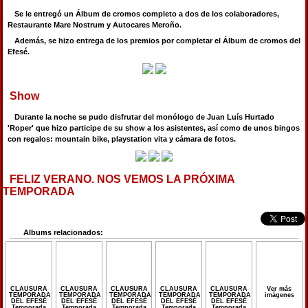
Se le entregó un Álbum de cromos completo a dos de los colaboradores,
Restaurante Mare Nostrum y Autocares Meroño.
Además, se hizo entrega de los premios por completar el Álbum de cromos del
Efesé.
Show
Durante la noche se pudo disfrutar del monólogo de Juan Luís Hurtado
'Roper' que hizo participe de su show a los asistentes, así como de unos bingos
con regalos: mountain bike, playstation vita y cámara de fotos.
FELIZ VERANO. NOS VEMOS LA PRÓXIMA
TEMPORADA
Albums relacionados:
CLAUSURA
CLAUSURA
CLAUSURA
CLAUSURA
CLAUSURA
Ver más
TEMPORADA
TEMPORADA
TEMPORADA
TEMPORADA
TEMPORADA
imágenes
DEL EFESÉ
DEL EFESÉ
DEL EFESÉ
DEL EFESÉ
DEL EFESÉ
Temporada
Temporada
Temporada
Temporada
Temporada