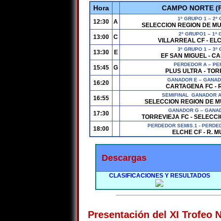
Hora
CAMPO NORTE (
1º GRUPO 1 – 2º
12:30
A
SELECCION REGION DE MU
2º GRUPO1 – 1ª
13:00
C
VILLARREAL CF - EL
3º GRUPO 1 – 3º
13:30
E
EF SAN MIGUEL - C
PERDEDOR A – PE
15:45
G
PLUS ULTRA - TOR
GANADOR E – GANADO
16:20
CARTAGENA FC - 
SEMIFINAL GANADOR A
16:55
SELECCION REGION DE M
GANADOR G – GANADO
17:30
TORREVIEJA FC - SELECC
PERDEDOR SEMIS.1 - PERDEDO
18:00
ELCHE CF - R. 
Descargas
CLASIFICACIONES Y RESULTADOS
Presentación del XI Trofeo 