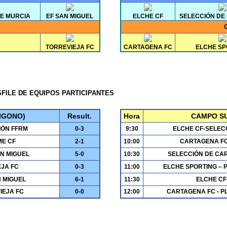
DE MURCIA
EF SAN MIGUEL
ELCHE CF
SELECCIÓN DE
TORREVIEJA FC
CARTAGENA FC
ELCHE SP
FILE DE EQUIPOS PARTICIPANTES
IGONO)
Result.
Hora
CAMPO SU
IÓN FFRM
0-3
9:30
ELCHE CF-SELEC
ME CF
2-1
10:00
CARTAGENA FC
AN MIGUEL
5-0
10:30
SELECCIÓN DE CA
EJA FC
0-3
11:00
ELCHE SPORTING – P
N MIGUEL
6-1
11:30
ELCHE CF
IEJA FC
0-0
12:00
CARTAGENA FC - PL