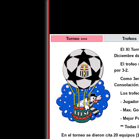
Torneo »»»
Trofeos
El XI Tor
Diciembre d
El trofeo
por 3-2.
Como 3er 
Consolación
Los trofe
- Jugado
- Max. Go
- Mejor P
** Todas 
En el torneo se dieron cita 20 equipos (