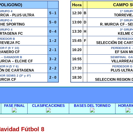
POLIGONO)
Hora
CAMPO S
 GRUPO 4
1º GRUP
5 - 1
12:30
B
RCIA - PLUS ULTRA
TORREVIEJ
 GRUPO 4
2º GRUP
5 - 0
13:00
D
CHE SPORTING
R. MURCIA CF - 
 GRUPO 4
3º GRUP
0 - 4
13:30
H
ARTAGENA FC
KELME C
RDEDOR B
PERDEDOR
1 - 2
15:45
F
REVIEJA FC
SELECCIÓN DE CAR
R F (9 Y 10)
PERDEDOR E –
2 - 1
16:20
RANERO CF
EF SAN MI
 – GANADOR B
SEMIFINAL GA
3 - 2
16:55
URCIA – ELCHE CF
VILLARREAL
R H (5 Y 6)
PERDEDOR G 
2 - 2
17:30
IÓN DE CARTAGENA
PLUS ULTRA
R SEMIS 2 (3º y 4º)
2 - 0
18:30
MURCIA CF
SELECCION REGION D
FASE FINAL
CLASIFICACIONES
BASES DEL TORNEO
HORARI
Navidad Fútbol 8