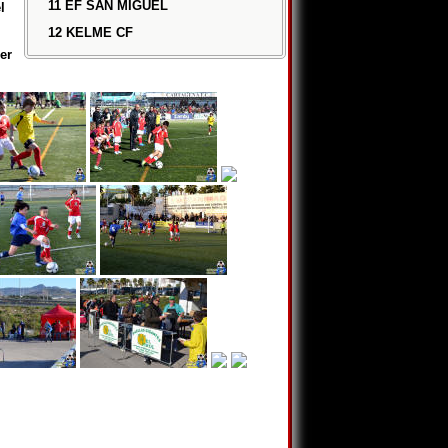
11 EF SAN MIGUEL
l
12 KELME CF
er