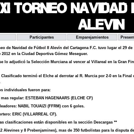
XI TORNEO NAVIDAD 
ALEVIN
Participantes
Emparejamientos
Presen
neo de Navidad de Fútbol 8 Alevín del Cartagena F.C. tuvo lugar el 29 de
e 2012 en la Ciudad Deportiva Gómez Meseguer.
 se lo adjudicó la Selección Murciana al vencer al Villareal en la Gran Fin
Clasificado terminó el Elche al derrotar al R. Murcia por 2-0 en la Final 
.
os individuales fueron para:
r mas regular: ESTEBAN HAGENAARS (ELCHE CF)
leadores: NABIL TOUAIZI (FFRM) con 6 goles.
ortero: ERIC (VILLARREAL CF).
las clasificaciones están disponibles en la sección Descargas **
12 Alevines y 8 Prebenjamines), mas de 350 futbolistas para la disputa de