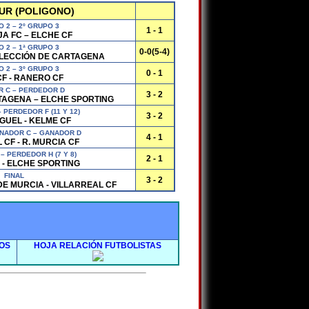
UR (POLIGONO)
O 2 – 2º GRUPO 3
1 - 1
A FC – ELCHE CF
O 2 – 1ª GRUPO 3
0-0(5-4)
SELECCIÓN DE CARTAGENA
O 2 – 3º GRUPO 3
0 - 1
F - RANERO CF
 C – PERDEDOR D
3 - 2
TAGENA – ELCHE SPORTING
 PERDEDOR F (11 Y 12)
3 - 2
GUEL - KELME CF
NADOR C – GANADOR D
4 - 1
 CF - R. MURCIA CF
– PERDEDOR H (7 Y 8)
2 - 1
 - ELCHE SPORTING
FINAL
3 - 2
E MURCIA - VILLARREAL CF
OS
HOJA RELACIÓN FUTBOLISTAS