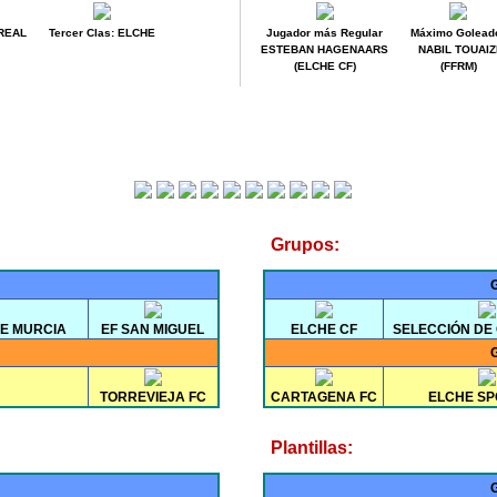
REAL
Tercer Clas: ELCHE
Jugador más Regular
Máximo Golead
ESTEBAN HAGENAARS
NABIL TOUAIZ
(ELCHE CF)
(FFRM)
Grupos:
DE MURCIA
EF SAN MIGUEL
ELCHE CF
SELECCIÓN DE
TORREVIEJA FC
CARTAGENA FC
ELCHE SP
Plantillas: