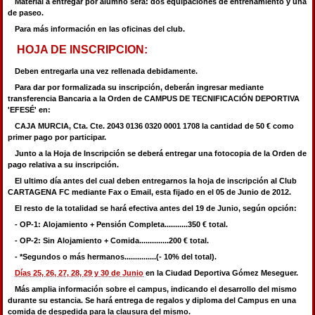
Material a entregar por alumno sera: dos equipaciones de entrenamiento y una
de paseo.
Para más información en las oficinas del club.
HOJA DE INSCRIPCION:
Deben entregarla una vez rellenada debidamente.
Para dar por formalizada su inscripción, deberán ingresar mediante
transferencia Bancaria a la Orden de CAMPUS DE TECNIFICACIÓN DEPORTIVA
'EFESÉ' en:
CAJA MURCIA, Cta. Cte. 2043 0136 0320 0001 1708 la cantidad de 50 € como
primer pago por participar.
Junto a la Hoja de Inscripción se deberá entregar una fotocopia de la Orden de
pago relativa a su inscripción.
El ultimo día antes del cual deben entregarnos la hoja de inscripción al Club
CARTAGENA FC mediante Fax o Email, esta fijado en el 05 de Junio de 2012.
El resto de la totalidad se hará efectiva antes del 19 de Junio, según opción:
- OP-1: Alojamiento + Pensión Completa...........350 € total.
- OP-2: Sin Alojamiento + Comida..............200 € total.
- *Segundos o más hermanos...............(- 10% del total).
Días 25, 26, 27, 28, 29 y 30 de Junio
en la Ciudad Deportiva Gómez Meseguer.
Más amplia información sobre el campus, indicando el desarrollo del mismo
durante su estancia. Se hará entrega de regalos y diploma del Campus en una
comida de despedida para la clausura del mismo.