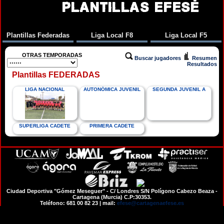
PLANTILLAS EFESÉ
Plantillas Federadas
Liga Local F8
Liga Local F5
OTRAS TEMPORADAS
Buscar jugadores
Resumen
Resultados
Plantillas FEDERADAS
LIGA NACIONAL
AUTONÓMICA JUVENIL
SEGUNDA JUVENIL A
SUPERLIGA CADETE
PRIMERA CADETE
Ciudad Deportiva "Gómez Meseguer" - C/ Londres S/N Polígono Cabezo Beaza -
Cartagena (Murcia) C.P:30353.
Teléfono: 681 00 82 23 | mail:
efese@cartagenaefese.es