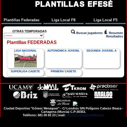
PLANTILLAS EFESÉ
Plantillas Federadas
Liga Local F8
Liga Local F5
OTRAS TEMPORADAS
Buscar jugadores
Resumen
Resultados
Plantillas FEDERADAS
LIGA NACIONAL
AUTONÓMICA JUVENIL
SEGUNDA JUVENIL A
SUPERLIGA CADETE
PRIMERA CADETE
Ciudad Deportiva "Gómez Meseguer" - C/ Londres S/N Polígono Cabezo Beaza -
Cartagena (Murcia) C.P:30353.
Teléfono: 681 00 82 23 | mail:
efese@cartagenaefese.es