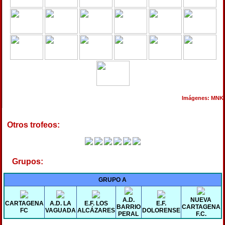
Imágenes: MNK
Otros trofeos:
Grupos:
GRUPO A
A.D.
NUEVA
CARTAGENA
A.D. LA
E.F. LOS
E.F.
BARRIO
CARTAGENA
FC
VAGUADA
ALCÁZARES
DOLORENSE
PERAL
F.C.