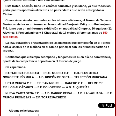
Este trofeo, además, tiene un carácter educativo y solidario, ya que todos los
participantes aportarán alimentos no perecederos que serán entregados a
Cáritas.
Como viene siendo costumbre en las últimas ediciones, el Torneo de Semana
Santa consistirá en un torneo en la modalidad Benjamín F-8 y otro Prebenjamín
F-8, junto con un mini-torneo exhibición en modalidad Chupeta. 26 equipos (12
Alevines, 8 Prebenjamines y 6 Chupetas) de 17 clubes diferentes, mas de
350
futbolistas
.
La inauguración y presentación de las plantillas que competirán en el Torneo
será a las 9:30 de la mañana en el campo principal con los primeros partidos a
las 9:50.
Confiamos que el tiempo acompañe y tengamos un buen día de convivencia,
aparte de la competencia deportiva en el terreno de juego.
Os esperamos.
CARTAGENA F.C. UCAM ··· REAL MURCIA C.F. ··· C.D. PLUS ULTRA ···
NOROESTE RÍO MULA ··· A.D. RINCÓN DE SECA ··· SELECCIÓN MURCIANA
UCAM MURCIA C.F. ··· E.F. SAN MIGUEL ··· RANERO C.F. ··· KELME C.F. ···
E.F. LOS ALCÁZARES ··· E.F. DOLORENSE ··· A.D. ALQUERÍAS
NUEVA CARTAGENA F.C. ··· A.D. BARRIO PERAL ··· A.D. LA VAGUADA ··· E.F.
MURCIA PROMESAS ··· E.F. TORRE PACHECO
Albums relacionados: