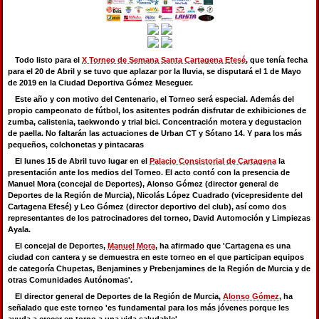
Todo listo para el
X Torneo de Semana Santa Cartagena Efesé
, que tenía fecha
para el 20 de Abril y se tuvo que aplazar por la lluvia, se disputará el 1 de Mayo
de 2019 en la Ciudad Deportiva Gómez Meseguer.
Este año y con motivo del Centenario, el Torneo será especial. Además del
propio campeonato de fútbol, los asitentes podrán disfrutar de exhibiciones de
zumba, calistenia, taekwondo y trial bici. Concentración motera y degustacion
de paella. No faltarán las actuaciones de Urban CT y Sótano 14. Y para los más
pequeños, colchonetas y pintacaras
El lunes 15 de Abril tuvo lugar en el
Palacio Consistorial de Cartagena
la
presentación ante los medios del Torneo. El acto contó con la presencia de
Manuel Mora (concejal de Deportes), Alonso Gómez (director general de
Deportes de la Región de Murcia), Nicolás López Cuadrado (vicepresidente del
Cartagena Efesé) y Leo Gómez (director deportivo del club), así como dos
representantes de los patrocinadores del torneo, David Automoción y Limpiezas
Ayala.
El concejal de Deportes,
Manuel Mora
, ha afirmado que 'Cartagena es una
ciudad con cantera y se demuestra en este torneo en el que participan equipos
de categoría Chupetas, Benjamines y Prebenjamines de la Región de Murcia y de
otras Comunidades Autónomas'.
El director general de Deportes de la Región de Murcia,
Alonso Gómez
, ha
señalado que este torneo 'es fundamental para los más jóvenes porque les
ayuda a crecer en torno a una vida saludable'.