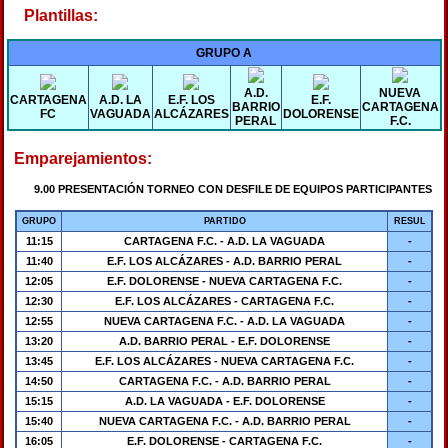
Plantillas:
GRUPO A
A.D.
NUEVA
CARTAGENA
A.D. LA
E.F. LOS
E.F.
BARRIO
CARTAGENA
FC
VAGUADA
ALCÁZARES
DOLORENSE
PERAL
F.C.
Emparejamientos:
9.00 PRESENTACIÓN TORNEO CON DESFILE DE EQUIPOS PARTICIPANTES
GRUPO
PARTIDO
RESUL
11:15
CARTAGENA F.C. - A.D. LA VAGUADA
-
11:40
E.F. LOS ALCÁZARES - A.D. BARRIO PERAL
-
12:05
E.F. DOLORENSE - NUEVA CARTAGENA F.C.
-
12:30
E.F. LOS ALCÁZARES - CARTAGENA F.C.
-
12:55
NUEVA CARTAGENA F.C. - A.D. LA VAGUADA
-
13:20
A.D. BARRIO PERAL - E.F. DOLORENSE
-
13:45
E.F. LOS ALCÁZARES - NUEVA CARTAGENA F.C.
-
14:50
CARTAGENA F.C. - A.D. BARRIO PERAL
-
15:15
A.D. LA VAGUADA - E.F. DOLORENSE
-
15:40
NUEVA CARTAGENA F.C. - A.D. BARRIO PERAL
-
16:05
E.F. DOLORENSE - CARTAGENA F.C.
-