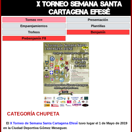
X TORNEO SEMANA SANTA
CARTAGENA EFESÉ
Torneo »»»
Presentación
Emparejamientos
Plantillas
Trofeos
Benjamín
Prebenjamín F8
CATEGORÍA CHUPETA
El
X Torneo de Semana Santa Cartagena Efesé
tuvo lugar el 1 de Mayo de 2019
en la Ciudad Deportiva Gómez Meseguer.